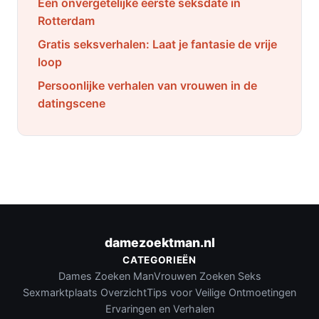
Een onvergetelijke eerste seksdate in
Rotterdam
Gratis seksverhalen: Laat je fantasie de vrije
loop
Persoonlijke verhalen van vrouwen in de
datingscene
damezoektman.nl
CATEGORIEËN
Dames Zoeken Man
Vrouwen Zoeken Seks
Sexmarktplaats Overzicht
Tips voor Veilige Ontmoetingen
Ervaringen en Verhalen